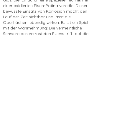
Gips, die ich durch eine spezielle Technik mit
einer oxidierten Eisen-Patina veredle. Dieser
bewusste Einsatz von Korrosion macht den
Lauf der Zeit sichtbar und lässt die
Oberflächen lebendig wirken. Es ist ein Spiel
mit der Wahrnehmung: Die vermeintliche
Schwere des verrosteten Eisens trifft auf die
Fragilität des Tons – eine Einladung, über
Vergänglichkeit und Beständigkeit
nachzudenken.